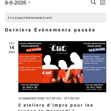
REC
NA
8-6-2026
Recherche
Mois
D
ET
Sélectionnez
CALENDRIER
V
une
NAVI
Il n’y a pas d’évènements à venir.
É
DE
date.
DE
ÉVÈNEMENTS
Derniers Évènements passés
VUE
ÉVÈ
SEP
14
2022
14 septembre 2022 14 h 00 min
-
15 h 30 min
2 ateliers d’impro pour les
jeunes le mercredi !