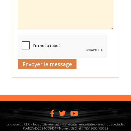
La clique du CLIC - Tous droits réservés - Numéro de licence entrepreneur du spectacle :
PLATESV-D-2024-008451 - Numéro de Siret : 48519603400022