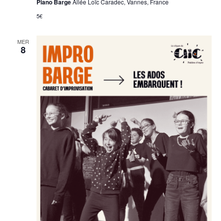
Piano Barge
Allée Loïc Caradec, Vannes, France
5€
MER
8