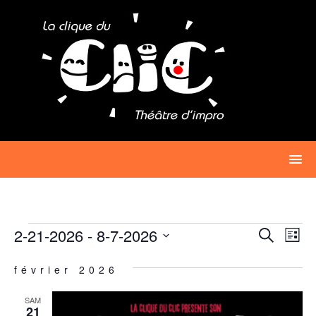
Passer
au
contenu
ÉVÈNEMENTS
REC
NA
2-21-2026
 - 
8-7-2026
Recherche
Liste
D
ET
Sélectionnez
V
février 2026
une
NAVI
É
date.
DE
SAM
21