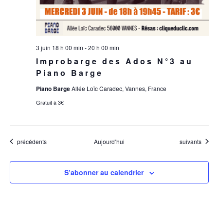
3 juin 18 h 00 min
-
20 h 00 min
Improbarge des Ados N°3 au
Piano Barge
Piano Barge
Allée Loïc Caradec, Vannes, France
Gratuit à 3€
Évènements
Évènements
précédents
Aujourd’hui
suivants
S’abonner au calendrier