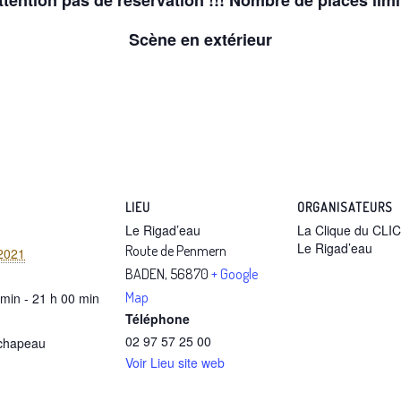
Scène en extérieur
S
LIEU
ORGANISATEURS
Le Rigad’eau
La Clique du CLIC
Le Rigad’eau
Route de Penmern
 2021
BADEN
,
56870
+ Google
Map
 min - 21 h 00 min
Téléphone
02 97 57 25 00
 chapeau
Voir Lieu site web