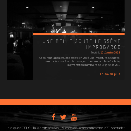
UNE BELLE JOUTE LE 55ÈME
IMPROBARGE
Posté le
12 décembre 2018
Ce soir sur la péniche, on a assisté en vrac à une imposture de culotte,
une trahison sur fond de chasse, un dilemme tartiflette/raclette,
l'augmentation mammaire de Brigitte, le vol…
En savoir plus
La clique du CLIC - Tous droits réservés - Numéro de licence entrepreneur du spectacle :