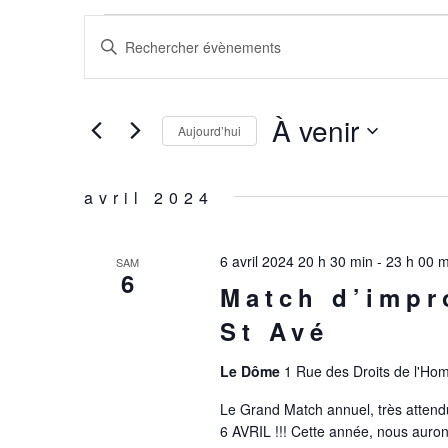
ÉVÈNEMENTS
RECHERCHE
Saisir
ET
mot-
clé.
NAVIGATION
Rechercher
À venir
DE
Aujourd’hui
Évènements
VUES
Sélectionnez
par
une
ÉVÈNEMENTS
mot-
avril 2024
date.
clé.
6 avril 2024 20 h 30 min
-
23 h 00 m
SAM
6
Match d’impr
St Avé
Le Dôme
1 Rue des Droits de l'Ho
Le Grand Match annuel, très attend
6 AVRIL !!! Cette année, nous aurons 