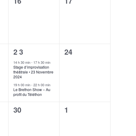
0
0
16
17
,
évènement,
évènement,
2
0
23
24
,
évènements,
évènement,
14 h 30 min
-
17 h 30 min
Stage d’improvisation
théâtrale • 23 Novembre
2024
19 h 00 min
-
22 h 00 min
Le Brethon Show – Au
profit du Téléthon
0
0
30
1
,
évènement,
évènement,