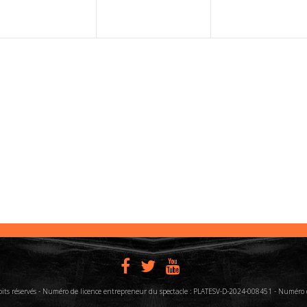
roits réservés - Numéro de licence entrepreneur du spectacle : PLATESV-D-2024-008451 - Numér