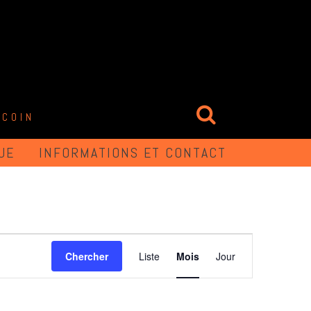
 COIN
UE
INFORMATIONS ET CONTACT
NAVIGATION
Chercher
Liste
Mois
Jour
DE
VUES
ÉVÈNEMENT