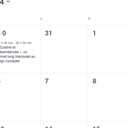
4
RCREDI
J
JEUDI
V
VENDREDI
1
0
0
30
31
1
évènement,
évènement,
évènement
 h 30 min
-
22 h 30 min
Cuisine et
épendances », un
rmat long improvisé au
ygo Comédie
0
0
0
6
7
8
,
évènement,
évènement,
évènement