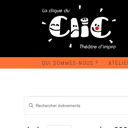
Passer
au
contenu
QUI SOMMES-NOUS ?
ATELIE
ÉVÈNEMENTS
RECHERCHE
Saisir
ET
mot-
clé.
NAVIGATION
Rechercher