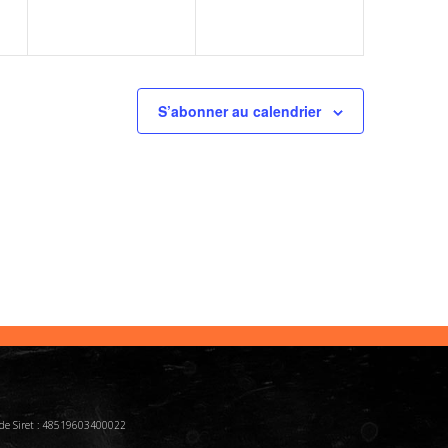
S’abonner au calendrier
o de Siret : 48519603400022