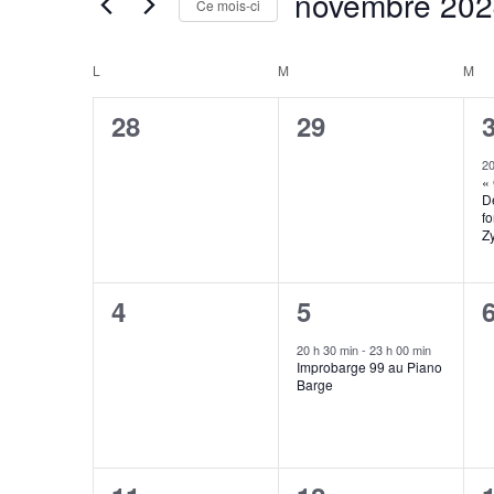
novembre 202
DE
Ce mois-ci
Évènements
VUES
Sélectionnez
par
une
ÉVÈNEMENTS
mot-
CALENDRIER
L
LUNDI
M
MARDI
M
ME
date.
clé.
DE
0
0
28
29
ÉVÈNEMENTS
évènement,
évènement,
20
« 
D
fo
Z
0
1
4
5
évènement,
évènement
20 h 30 min
-
23 h 00 min
Improbarge 99 au Piano
Barge