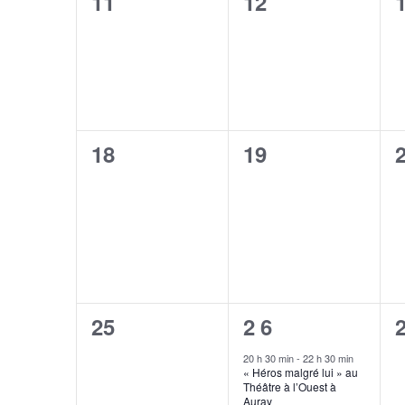
0
0
11
12
évènement,
évènement,
0
0
18
19
évènement,
évènement,
0
1
25
26
évènement,
évènement
20 h 30 min
-
22 h 30 min
« Héros malgré lui » au
Théâtre à l’Ouest à
Auray