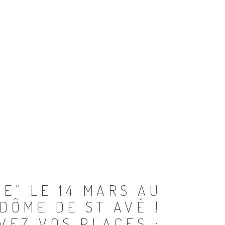
E" LE 14 MARS AU
DÔME DE ST AVÉ !
VEZ VOS PLACES :