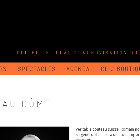
COLLECTIF LOCAL D'IMPROVISATION DU
RS
SPECTACLES
AGENDA
CLIC BOUTIQ
 AU DÔME
Véritable couteau suisse. Romain no
sa générosité. Il sera un atout impo
histoires.