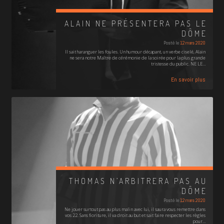
ALAIN NE PRÉSENTERA PAS LE
DÔME
Posté le
12 mars 2020
Il sait haranguer les foules. Un humour décapant, un verbe ciselé, Alain
ne sera notre Maître de cérémonie de la soirée pour la plus grande
tristesse du public. NE LE…
En savoir plus
THOMAS N’ARBITRERA PAS AU
DÔME
Posté le
12 mars 2020
Ne jouer surtout pas au plus malin avec lui, il saura vous remettre dans
vos 22. Sans fioriture, il va droit au but et sait faire respecter les règles
pour…