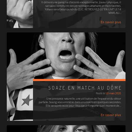
Il détient une panoplie d’accents exceptionnelle. Joueur physique, il
sait aussi construire des personnages attachants et multifacettes.
Yohann sera l’atout punch du CLIC. RETROUVEZ-LE "EN LIVE" LE 14
MARS AU…
En savoir plus
SOAZE EN MATCH AU DÔME
Posté le
10 mars 2020
Une prestance naturelle, une utilisation de l’espace et du décor
parfaite. Soazig vous emmène dans un univers en quelques secondes.
Elle sera précieuse pour l’équipe à n’importe quel moment de…
En savoir plus