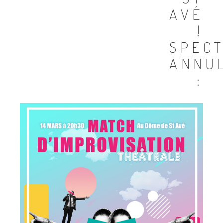
AVÉ
!
SPEC
ANNU
: