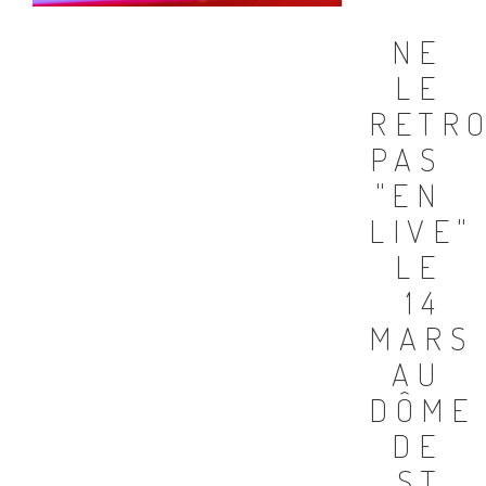
NE
LE
RETR
PAS
"EN
LIVE"
LE
14
MARS
AU
DÔME
DE
ST